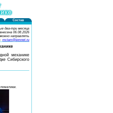
Состав
ые два-три месяца
внесена 06.08.2026
 можно направлять
а:
rnctam@ipmnet.ru
ханике
адной механике
ке Сибирского
атематики.