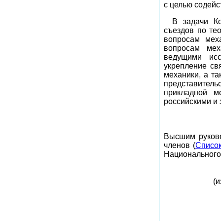
с целью содейс
В задачи Ко
съездов по те
вопросам мех
вопросам мех
ведущими исс
укрепление св
механики, а та
представител
прикладной м
российскими и
Высшим руково
членов (
Список
Национального
(и