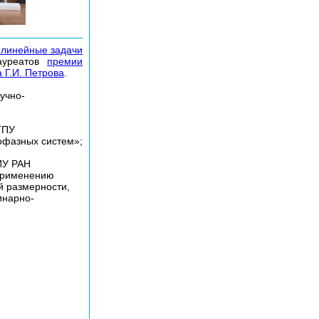
линейные задачи
ауреатов
премии
 Г.И. Петрова
.
учно-
ГПУ
офазных систем»;
ИУ РАН
 применению
й размерности,
инарно-