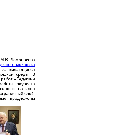
 М.В. Ломоносова
ченого-механика
я за выдающиеся
лошной среды. В
 работ «Редукции
работы лауреата
ванного на идее
ограничный слой.
рвые предложены