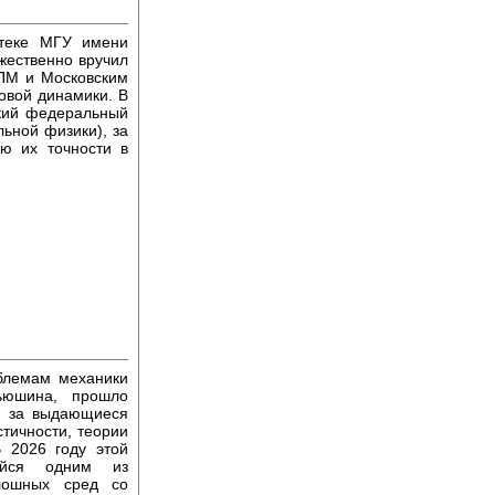
отеке МГУ имени
жественно вручил
ПМ и Московским
овой динамики. В
кий федеральный
ьной физики), за
ию их точности в
блемам механики
ьюшина, прошло
 за выдающиеся
тичности, теории
В 2026 году этой
йся одним из
плошных сред со