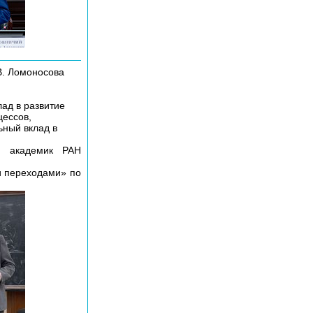
В. Ломоносова
ад в развитие
цессов,
ьный вклад в
и академик РАН
и переходами» по