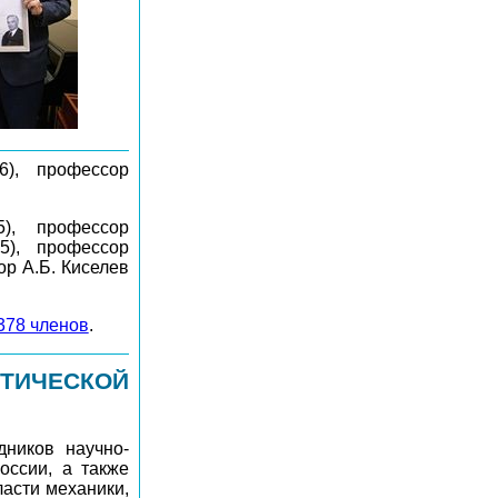
6), профессор
), профессор
25), профессор
ор А.Б. Киселев
378 членов
.
ЕТИЧЕСКОЙ
дников научно-
оссии, а также
ласти механики,