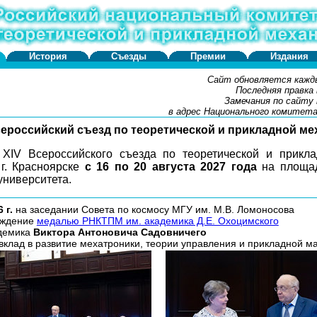
История
Съезды
Премии
Издания
Сайт обновляется кажд
Последняя правка 
Замечания по сайту
в адрес Национального комитет
сероссийский съезд по теоретической и прикладной ме
XIV Всероссийского съезда по теоретической и прикл
 г. Красноярске
с 16 по 20 августа 2027 года
на площад
университета.
 г.
на заседании Совета по космосу МГУ им. М.В. Ломоносова
аждение
медалью РНКТПМ им. академика Д.Е. Охоцимского
адемика
Виктора Антоновича Садовничего
вклад в развитие мехатроники, теории управления и прикладной м