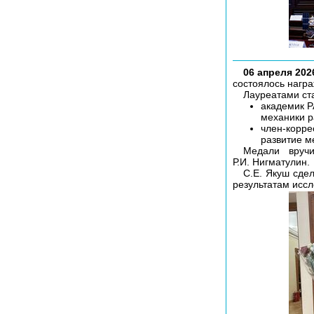
06 апреля 2026
состоялось нагр
Лауреатами ст
академик 
механики р
член-корр
развитие м
Медали вруч
Р.И. Нигматулин.
С.Е. Якуш сде
результатам исс