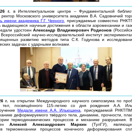
26 г.
в Интеллектуальном центре – Фундаментальной библи
 ректор Московского университета академик В.А. Садовничий тор
 имени академика Г.Г. Черного
, присуждаемые совместно РНКТ
а выдающиеся научные достижения в области аэромеханики и газ
медали удостоен
Александр Владимирович Родионов
(Российс
 Всероссийский научно-исследовательский институт экспериментал
вященных развитию методов типа С.К. Годунова и исследован
еских задачах с ударными волнами.
6 г.
на открытии Международного научного симпозиума по про
 тел, посвящённого 115-летию со дня рождения А.А. Ил
вручение
Медали имени А.А. Ильюшина
, присуждаемой РНКТПМ
ханике деформируемого твёрдого тела, динамике, прочности, плас
еории термодинамических процессов и механике разрушения. 
тоен
Алексей Александрович Маркин
(ТулГУ), являющи
ов термомеханики процессов конечного деформирования с