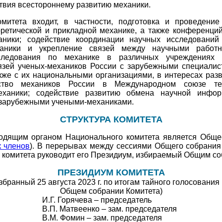
твия всестороннему развитию механики.
митета входит, в частности, подготовка и проведение
оретической и прикладной механике, а также конференци
аники; содействие координации научных исследований
аники и укрепление связей между научными работн
ледования по механике в различных учреждениях 
язей ученых-механиков России с зарубежными специалис
кже с их национальными организациями, в интересах раз
ьство механиков России в Международном союзе те
еханики; содействие развитию обмена научной инфо
 зарубежными учеными-механиками.
СТРУКТУРА КОМИТЕТА
дящим органом Национального комитета является Обще
 членов
). В перерывах между сессиями Общего собрания
 комитета руководит его Президиум, избираемый Общим со
ПРЕЗИДИУМ КОМИТЕТА
збранный 25 августа 2023 г. по итогам тайного голосования
Общем собрании Комитета)
И.Г. Горячева – председатель
В.П. Матвеенко – зам. председателя
В.М. Фомин – зам. председателя