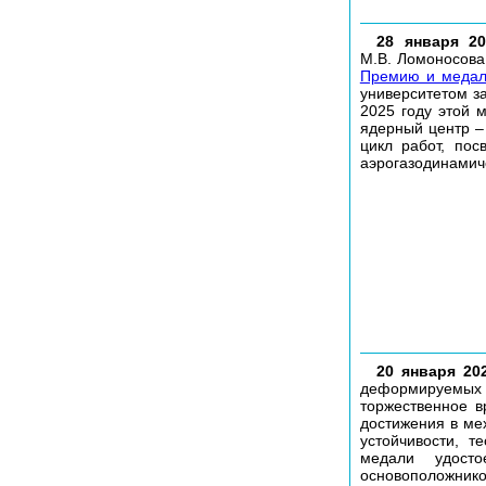
28 января 20
М.В. Ломоносова
Премию и медаль
университетом з
2025 году этой 
ядерный центр –
цикл работ, пос
аэрогазодинамич
20 января 202
деформируемых
торжественное 
достижения в ме
устойчивости, т
медали удос
основоположник