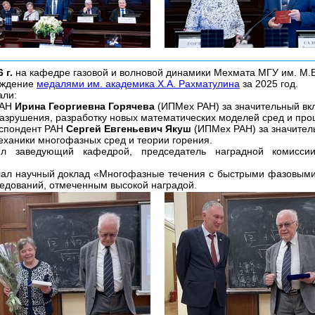
 г.
на кафедре газовой и волновой динамики Мехмата МГУ им. М.
аждение
медалями им. академика Х.А. Рахматулина
за 2025 год.
али:
РАН
Ирина Георгиевна Горячева
(ИПМех РАН) за значительный вкл
азрушения, разработку новых математических моделей сред и про
еспондент РАН
Сергей Евгеньевич Якуш
(ИПМех РАН) за значител
еханики многофазных сред и теории горения.
ил заведующий кафедрой, председатель наградной комисси
лал научный доклад «Многофазные течения с быстрыми фазовым
ледований, отмеченным высокой наградой.