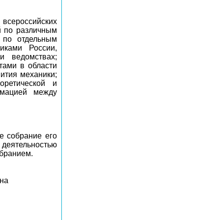
 всероссийских
й по различным
 по отдельным
иками России,
и ведомствах;
тами в области
вития механики;
оретической и
рмацией между
е собрание его
 деятельностью
бранием.
 на