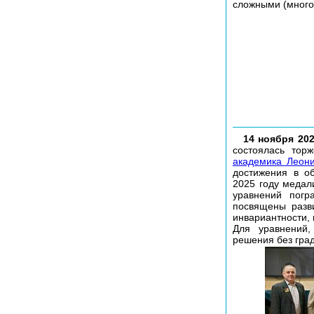
сложными (мног
14 ноября 202
состоялась тор
академика Леон
достижения в о
2025 году меда
уравнений погр
посвящены разв
инвариантности,
Для уравнений,
решения без гра