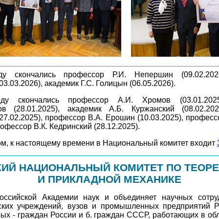
у скончались профессор Р.И. Непершин (09.02.202
03.03.2026), академик Г.С. Голицын (06.05.2026).
у скончались профессор А.И. Хромов (03.01.2025
ов (28.01.2025), академик А.Б. Куржанский (08.02.20
(27.02.2025), профессор В.А. Ерошин (10.03.2025), професс
рофессор В.К. Кедринский (28.12.2025).
ом, к настоящему времени в Национальный комитет входит
ИЙ НАЦИОНАЛЬНЫЙ КОМИТЕТ ПО ТЕОР
И ПРИКЛАДНОЙ МЕХАНИКЕ
оссийской Академии наук и объединяет научных сотру
ских учреждений, вузов и промышленных предприятий Р
ых - граждан России и б. граждан СССР, работающих в об