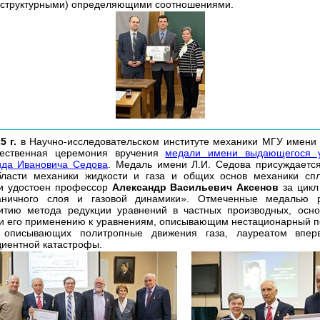
оструктурными) определяющими соотношениями.
5 г.
в Научно-исследовательском институте механики МГУ имени
жественная церемония вручения
медали имени выдающегося у
ида Ивановича Седова
. Медаль имени Л.И. Седова присуждаетс
бласти механики жидкости и газа и общих основ механики сп
ли удостоен профессор
Александр Васильевич Аксенов
за цикл
аничного слоя и газовой динамики». Отмеченные медалью 
итию метода редукции уравнений в частных производных, осно
 и его применению к уравнениям, описывающим нестационарный п
 описывающих политропные движения газа, лауреатом впе
диентной катастрофы.