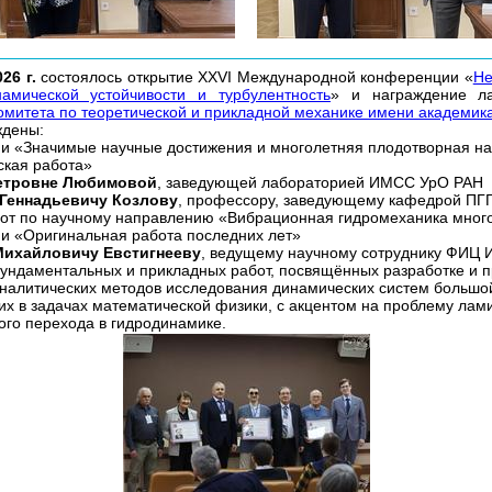
26 г.
cостоялось открытие XXVI Международной конференции «
Не
амической устойчивости и турбулентность
» и награждение л
омитета по теоретической и прикладной механике имени академика
ждены:
и «Значимые научные достижения и многолетняя плодотворная на
ская работа»
етровне Любимовой
, заведующей лабораторией ИМСС УрО РАН
 Геннадьевичу Козлову
, профессору, заведующему кафедрой ПГ
бот по научному направлению «Вибрационная гидромеханика мног
и «Оригинальная работа последних лет»
ихайловичу Евстигнееву
, ведущему научному сотруднику ФИЦ 
ундаментальных и прикладных работ, посвящённых разработке и
налитических методов исследования динамических систем большо
х в задачах математической физики, с акцентом на проблему лам
ого перехода в гидродинамике.