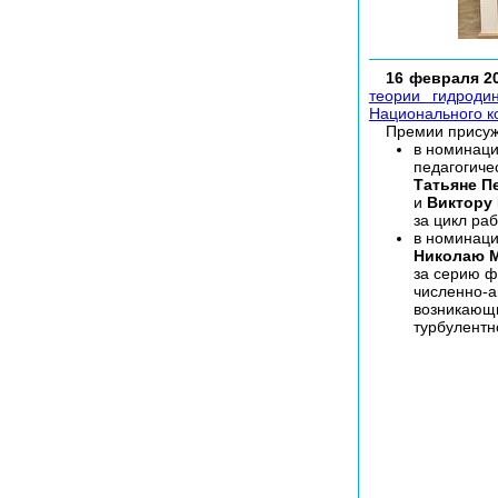
16 февраля 20
теории гидродин
Национального к
Премии прису
в номинаци
педагогиче
Татьяне П
и
Виктору
за цикл ра
в номинаци
Николаю М
за серию ф
численно-а
возникающи
турбулентн