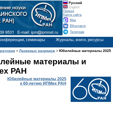
Русский
English
Проезд
Карта сайта
Max
ВКонтакте
Телеграм
Конференции, семинары
Журналы, книги, ресурсы
ратории
>
Лазерных разрядов
>
Юбилейные материалы 2025
илейные материалы и
ех РАН
Юбилейные материалы 2025
к 60-летию ИПМех РАН