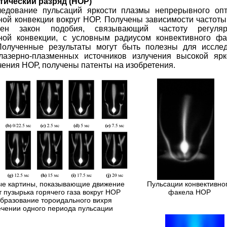
ический разряд (НОР)
едование пульсаций яркости плазмы непрерывного опти
ой конвекции вокруг НОР. Получены зависимости частоты 
чен закон подобия, связывающий частоту регуля
ной конвекции, с условным радиусом конвективного фа
Полученные результаты могут быть полезны для иссле
лазерно-плазменных источников излучения высокой яр
чения НОР, получены патенты на изобретения.
ые картины, показывающие движение
Пульсации конвективно
т пузырька горячего газа вокруг НОР
факела НОР
образование тороидального вихря
ечении одного периода пульсации