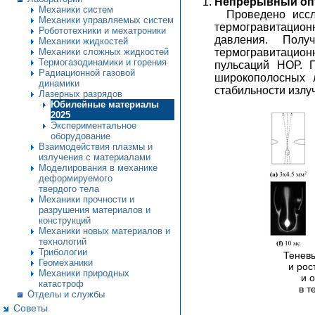
Непрерывный опт
Механики систем
Проведено иссл
Механики управляемых систем
термогравитационн
Робототехники и мехатроники
давления. Полу
Механики жидкостей
Механики сложных жидкостей
термогравитацион
Термогазодинамики и горения
пульсаций НОР. 
Радиационной газовой
широкополосных 
динамики
стабильности излу
Лазерных разрядов
Юбилейные материалы
2025
Экспериментальное
оборудование
Взаимодействия плазмы и
излучения с материалами
Моделирования в механике
деформируемого
твердого тела
Механики прочности и
разрушения материалов и
конструкций
Механики новых материалов и
технологий
Трибологии
Тенев
Геомеханики
и рос
Механики природных
и 
катастроф
в т
Отделы и службы
Советы