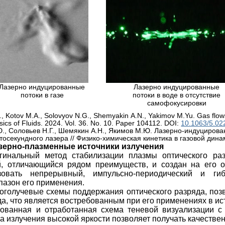
Лазерно индуцированные
Лазерно индуцированные
потоки в газе
потоки в воде в отсутствие
самофокусировки
, Kotov M.A., Solovyov N.G., Shemyakin A.N., Yakimov M.Yu. Gas flows
sics of Fluids. 2024. Vol. 36. No. 10. Paper 104112.
DOI:
10.1063/5.02
., Соловьев Н.Г., Шемякин А.Н., Якимов М.Ю. Лазерно-индуцирова
осекундного лазера // Физико-химическая кинетика в газовой динам
ерно-плазменные источники излучения
гинальный метод стабилизации плазмы оптического р
, отличающийся рядом преимуществ, и создан на его о
зовать непрерывный, импульсно-периодический и ги
азон его применения.
оголучевые схемы поддержания оптического разряда, поз
да, что является востребованным при его применениях в ис
ованная и отработанная схема теневой визуализации с 
ка излучения высокой яркости позволяет получать качеств