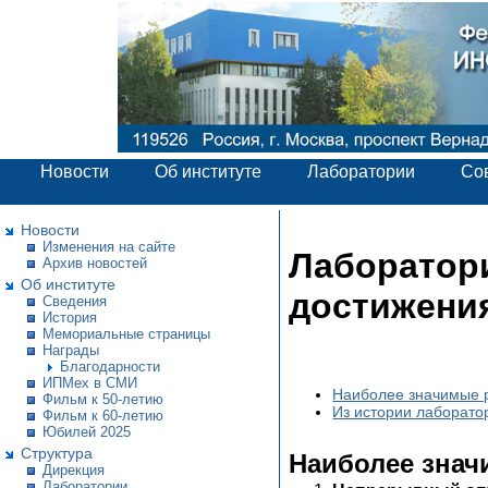
Новости
Об институте
Лаборатории
Со
Новости
Изменения на сайте
Лаборатор
Архив новостей
Об институте
достижения
Сведения
История
Мемориальные страницы
Награды
Благодарности
ИПМех в СМИ
Наиболее значимые р
Фильм к 50-летию
Из истории лаборато
Фильм к 60-летию
Юбилей 2025
Структура
Наиболее значи
Дирекция
Лаборатории