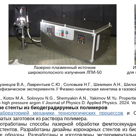
Лазерно-плазменный источник
И
широкополосного излучения ЛПИ-50
для 
Кузнецов В.А., Лаврентьев С.Ю., Соловьев Н.Г., Шемякин А.Н., Ши
офизическом эксперименте // Физико-химическая кинетика в газовой
, Kotov M.A., Solovyov N.G., Shemyakin A.N., Yakimov M.Yu. Properties
in high pressure argon // Journal of Physics D: Applied Physics. 2024. 
е стенты из биодеградируемых полимеров
абораторией механики технологических процессов
и ОО
чатых заготовок из раствора полимера.
тработаны способы лазерной обработки фемтосекундны
 стентов. Разработаны дизайны коронарных стентов из б
е образцы. Разработаны и изготовлены экспериментальн