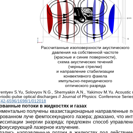
Рассчитанные изоповерхности акустического
давления на собственной частоте
(красные и синие поверхности),
схема акустических течений
(черные стрелки)
и направление стабилизации
конвективного факела
импульсно-периодического
оптического разряда
rentyev S.Yu, Solovyov N.G., Shemyakin A.N., Yakimov M.Yu. Acoustic
 periodic-pulse optical discharges // Journal of Physics: Conference Ser
742-6596/1698/1/012018
ванные потоки в жидкостях и газах
ментально получены квазистационарные направленные пот
рованном луче фемтосекундного лазера; доказано, что ин
иссипации энергии разряда; предложен способ управлен
 фокусирующей лазерное излучение.
ались направленные потоки в жидкостях под действием