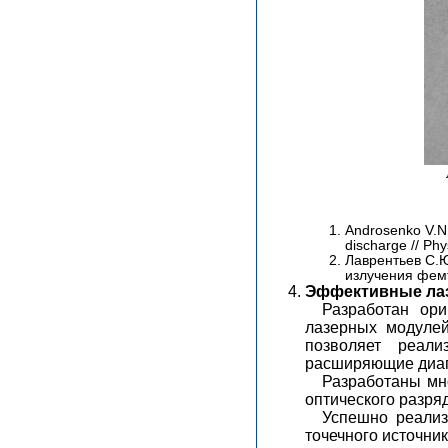
Androsenko V.N.
discharge // Phy
Лаврентьев С.Ю
излучения фемт
Эффективные лаз
Разработан ори
лазерных модулей
позволяет реали
расширяющие диап
Разработаны мн
оптического разря
Успешно реализ
точечного источни