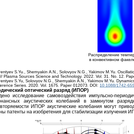
Распределение темпе
в конвективном факе
entyev S.Yu., Shemyakin A.N., Solovyov N.G., Yakimov M.Yu. Oscillatio
// Plasma Sources Science and Technology. 2022. Vol. 31. No. 12. Pa
rentyev S.Yu, Solovyov N.G., Shemyakin A.N., Yakimov M.Yu. Dynamics 
ference Series. 2020. Vol. 1675. Paper 012073.
DOI:
10.1088/1742-65
дический оптический разряд (ИПОР)
ено исследование самовоздействия импульсно-периодич
онансных акустических колебаний в замкнутом разря
овторяемости ИПОР акустические колебания могут приво
ны патенты на изобретения для стабилизации излучения И