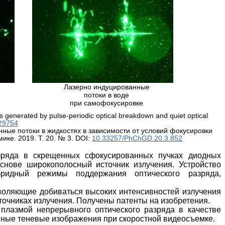
Лазерно индуцированные
потоки в воде
при самофокусировке
 generated by pulse-periodic optical breakdown and quiet optical
29754
нные потоки в жидкостях в зависимости от условий фокусировки
ике. 2019. Т. 20. № 3.
DOI:
10.33257/PhChGD.20.3.852
азряда в скрещенных сфокусированных пучках диодных
снове широкополосный источник излучения. Устройство
бридный режимы поддержания оптического разряда,
воляющие добиваться высоких интенсивностей излучения
точниках излучения. Получены патенты на изобретения.
плазмой непрерывного оптического разряда в качестве
енные теневые изображения при скоростной видеосъемке.