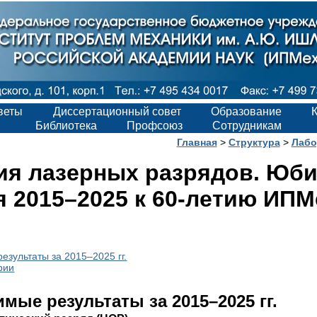
веты
Диссертационный совет
Образование
Библиотека
Профсоюз
Сотрудникам
Главная
>
Структура
>
Лабо
ия лазерных разрядов. Юб
 2015–2025 к 60-летию ИПМ
езультаты за 2015–2025 гг.
рии
мые результаты за 2015–2025 гг.