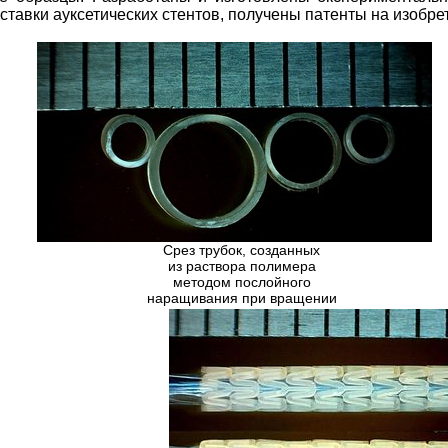
оставки ауксетических стентов, получены патенты на изобре
Срез трубок, созданных
из раствора полимера
методом послойного
наращивания при вращении