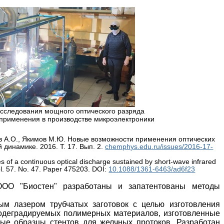
сследования мощного оптического разряда
применения в производстве микроэлектроники
лов А.О., Якимов М.Ю. Новые возможности применения оптических
 динамике. 2016. Т. 17. Вып. 2.
chemphys.edu.ru/issues/2016-17-
 of a continuous optical discharge sustained by short-wave infrared
Vol. 57. No. 47. Paper 475203.
DOI:
10.1088/1361-6463/ad6f23
О "Биостен" разработаны и запатентованы методы
м лазером трубчатых заготовок с целью изготовления
иодеградируемых полимерных материалов, изготовленные
ые образцы стентов для желчных протоков. Разработан