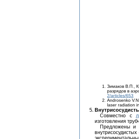
Зимаков В.П., 
разрядов в аэр
2/articles/653
Androsenko V.N.
laser radiation 
Внутрисосудисты
Совместно с
л
изготовления труб
Предложены и о
внутрисосудистых
экспериментальны