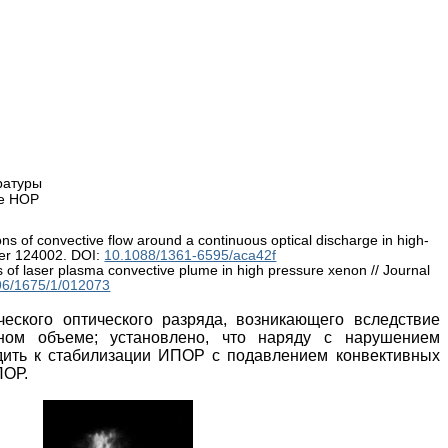
ратуры
ле НОР
ns of convective flow around a continuous optical discharge in high-
per 124002.
DOI:
10.1088/1361-6595/aca42f
of laser plasma convective plume in high pressure xenon // Journal
96/1675/1/012073
еского оптического разряда, возникающего вследствие
дном объеме; установлено, что наряду с нарушением
дить к стабилизации ИПОР с подавлением конвективных
ПОР.