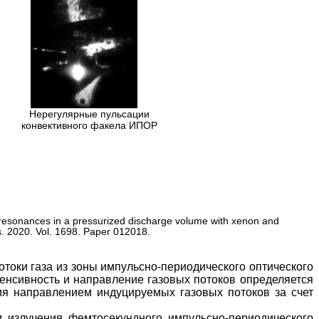
Нерегулярные пульсации
конвективного факела ИПОР
 resonances in a pressurized discharge volume with xenon and
ies. 2020. Vol. 1698. Paper 012018.
оки газа из зоны импульсно-периодического оптического
тенсивность и направление газовых потоков определяется
ия направлением индуцируемых газовых потоков за счет
 излучения фемтосекундного импульсно-периодического