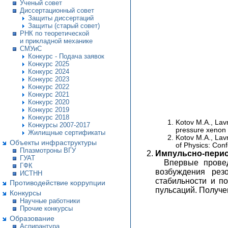
Ученый совет
Диссертационный совет
Защиты диссертаций
Защиты (старый совет)
РНК по теоретической
и прикладной механике
СМУиС
Конкурс - Подача заявок
Конкурс 2025
Конкурс 2024
Конкурс 2023
Конкурс 2022
Конкурс 2021
Конкурс 2020
Конкурс 2019
Конкурс 2018
Kotov M.A., Lavr
Конкурсы 2007-2017
pressure xenon 
Жилищные сертификаты
Kotov M.A., Lav
Объекты инфраструктуры
of Physics: Con
Плазмотроны ВГУ
Импульсно-перио
ГУАТ
Впервые провед
ГФК
возбуждения рез
ИСТНН
стабильности и п
Противодействие коррупции
пульсаций. Получе
Конкурсы
Научные работники
Прочие конкурсы
Образование
Аспирантура