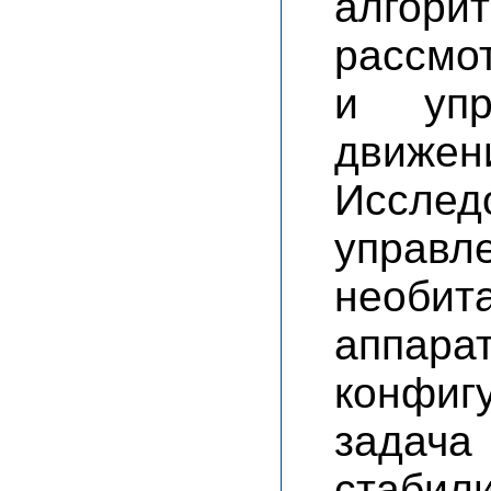
алгор
рассмо
и упр
движен
Иссл
упра
необ
аппа
конфиг
задач
стаби