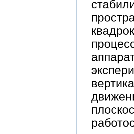
стаб
прост
квадр
проце
аппара
экспе
вертик
движе
плоск
работ