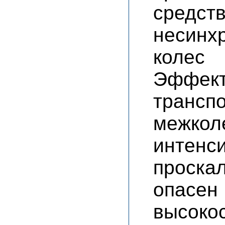
средст
несинх
колес 
Эффе
тран
межкол
инте
проск
опас
высоко