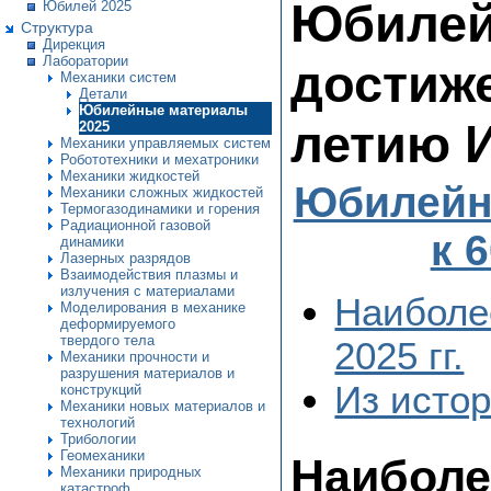
Юбилей
Юбилей 2025
Структура
Дирекция
Лаборатории
достиже
Механики систем
Детали
Юбилейные материалы
летию 
2025
Механики управляемых систем
Робототехники и мехатроники
Механики жидкостей
Юбилейн
Механики сложных жидкостей
Термогазодинамики и горения
Радиационной газовой
к 
динамики
Лазерных разрядов
Взаимодействия плазмы и
излучения с материалами
Наиболе
Моделирования в механике
деформируемого
твердого тела
2025 гг.
Механики прочности и
разрушения материалов и
Из исто
конструкций
Механики новых материалов и
технологий
Трибологии
Геомеханики
Наиболе
Механики природных
катастроф