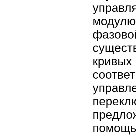
управл
модулю
фазов
сущес
крив
соотв
упр
перек
предло
помощ