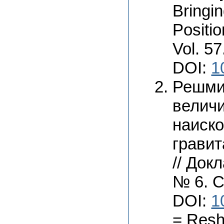
Bringin
Positio
Vol. 57
DOI:
1
Решми
величи
наиск
грави
// Док
№ 6. С
DOI:
1
= Resh