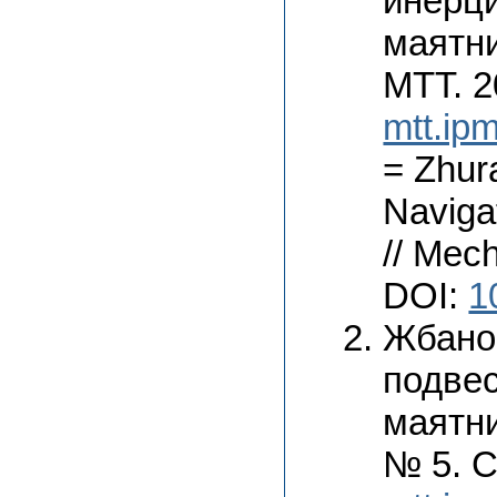
инерц
маятни
МТТ. 2
mtt.ipm
= Zhur
Naviga
// Mech
DOI:
1
Жбано
подве
маятни
№ 5. С