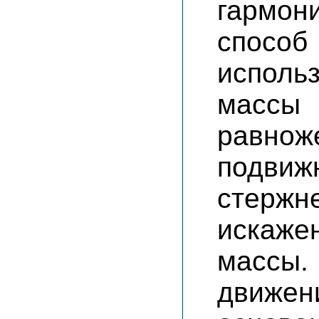
гармо
спосо
исполь
массы
равно
подвиж
стерж
искаж
массы
движен