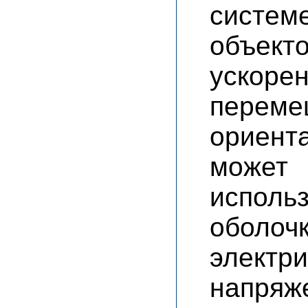
систем
объект
ускор
перем
ориент
мож
испол
обол
электр
напряж