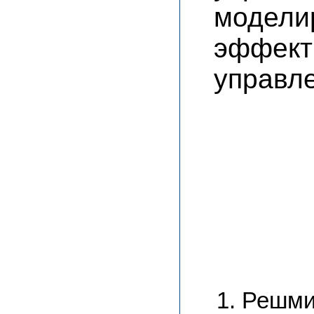
модел
эффек
управл
Решмин