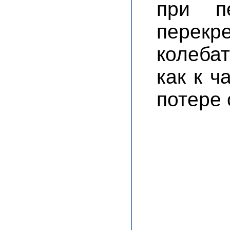
при пе
пере
колеба
как к ч
потере 