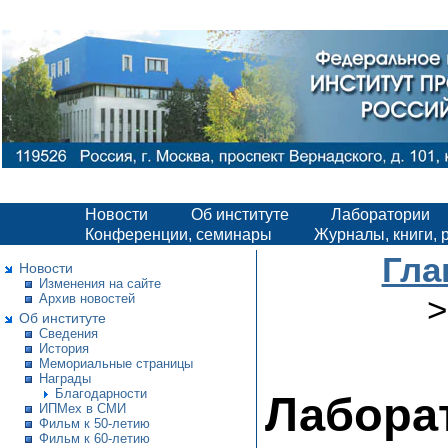
Новости
Об институте
Лаборатории
Конференции, семинары
Журналы, книги, 
Гла
Новости
Изменения на сайте
Архив новостей
Об институте
Сведения
История
Мемориальные страницы
Награды
Благодарности
Лабора
ИПМех в СМИ
Фильм к 50-летию
Фильм к 60-летию