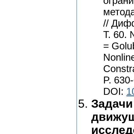
ограни
метода
// Диф
T. 60.
= Golu
Nonlin
Constra
P. 630
DOI:
1
Задачи
движущ
исслед