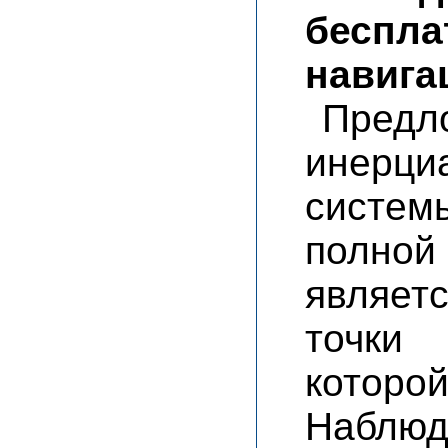
беспла
навига
Пред
инерц
систем
полной
являет
точки
которо
Наблюд