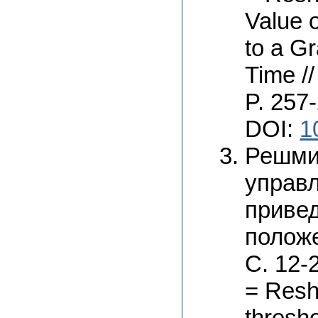
Value o
to a Gr
Time //
P. 257
DOI:
1
Решми
управл
привед
положе
С. 12-
= Resh
thresho