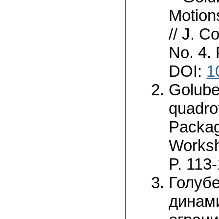
Motion
// J. C
No. 4. 
DOI:
1
Golube
quadro
Packag
Worksh
P. 113
Голуб
динами