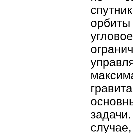
спутн
орбиты
углов
огра
управл
макс
гравит
основн
задач
случ