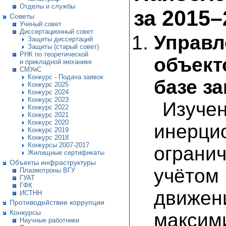
Отделы и службы
за 2015–
Советы
Ученый совет
Диссертационный совет
Управл
Защиты диссертаций
Защиты (старый совет)
РНК по теоретической
объект
и прикладной механике
СМУиС
Конкурс - Подача заявок
базе з
Конкурс 2025
Конкурс 2024
Конкурс 2023
Изуче
Конкурс 2022
Конкурс 2021
Конкурс 2020
инер
Конкурс 2019
Конкурс 2018
Конкурсы 2007-2017
ограни
Жилищные сертификаты
Объекты инфраструктуры
учётом 
Плазмотроны ВГУ
ГУАТ
ГФК
движен
ИСТНН
Противодействие коррупции
Конкурсы
макси
Научные работники