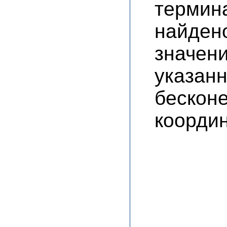
термин
найде
значен
указа
беско
координ