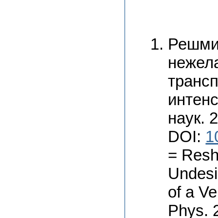
Решми
нежела
трансп
интенс
наук. 
DOI:
1
= Reshm
Undesir
of a Ve
Phys. 2