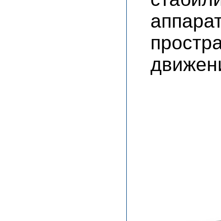
аппара
прост
движен