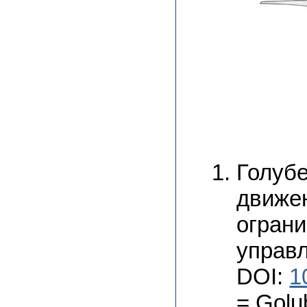
Голуб
движен
ограни
управл
DOI:
1
= Golu