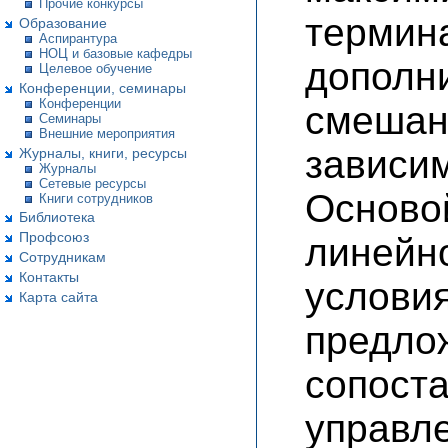
Прочие конкурсы
термин
Образование
Аспирантура
НОЦ и базовые кафедры
допол
Целевое обучение
Конференции, семинары
Конференции
смеш
Семинары
Внешние мероприятия
зависим
Журналы, книги, ресурсы
Журналы
Сетевые ресурсы
Осново
Книги сотрудников
Библиотека
Профсоюз
линейн
Сотрудникам
Контакты
услови
Карта сайта
предло
сопос
управл