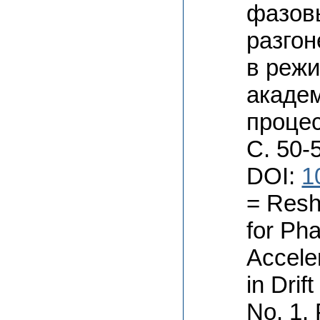
фазов
разгон
в режи
академ
процес
С. 50-
DOI:
1
= Resh
for Pha
Acceler
in Drif
No. 1. 