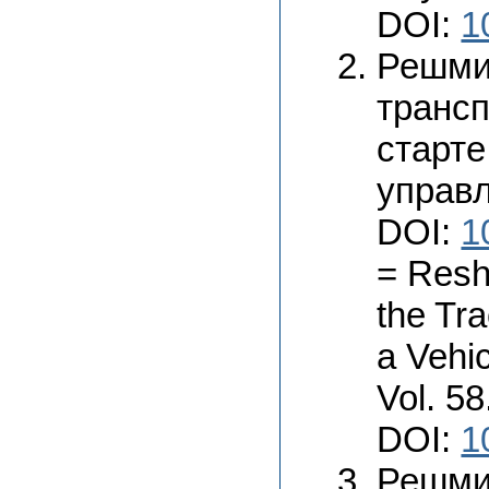
DOI:
1
Решмин
трансп
старте
управл
DOI:
1
= Resh
the Tra
a Vehic
Vol. 58
DOI:
1
Решми