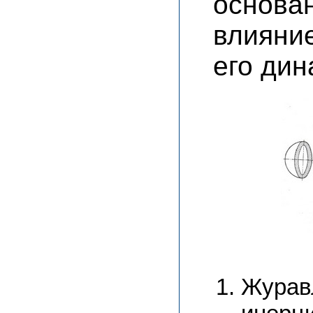
основа
влияни
его дин
Журав