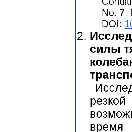
Conditi
No. 7.
DOI:
1
Исслед
силы т
колеба
трансп
Иссле
резко
возмож
время