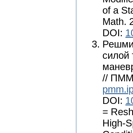
of a St
Math. 2
DOI:
1
Решми
силой 
маневр
// ПММ
pmm.ip
DOI:
1
= Resh
High-S