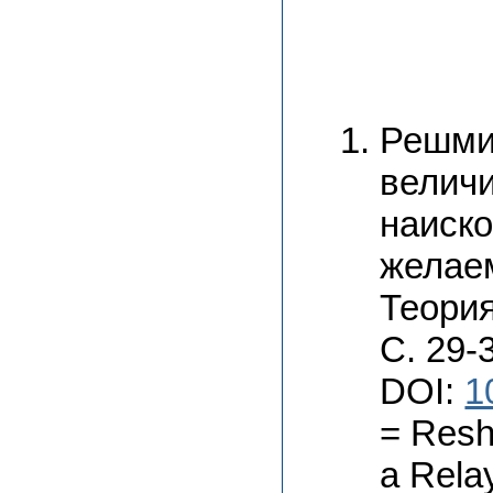
Решми
величи
наиск
желаем
Теория
С. 29-
DOI:
1
= Resh
a Rela