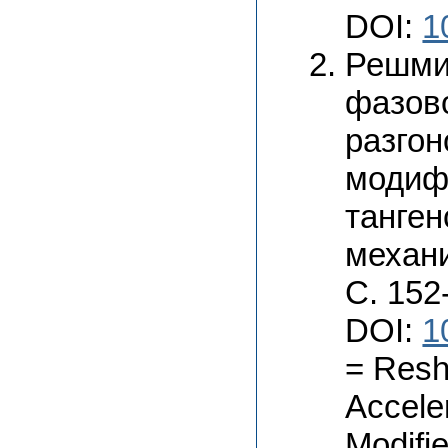
DOI:
1
Решмин
фазово
разгон
модиф
танген
механи
С. 152
DOI:
1
= Resh
Accele
Modifi