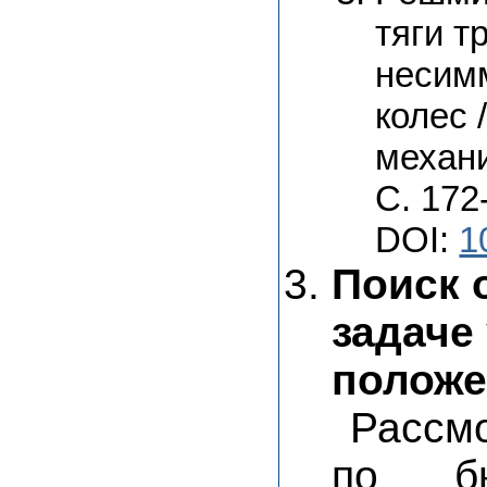
тяги т
несим
колес 
механи
С. 172
DOI:
1
Поиск 
задаче
положе
Рассмо
по бы